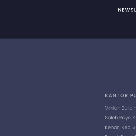
NEWSL
KANTOR P
Vinilon Buildi
Saleh Raya Kav
Kenari, Kec. 