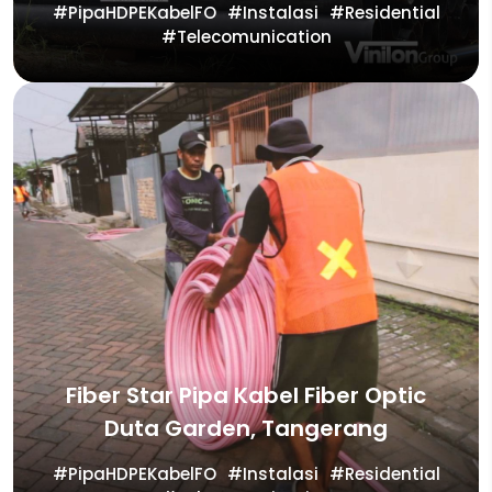
PipaHDPEKabelFO
Instalasi
Residential
Telecomunication
Fiber Star Pipa Kabel Fiber Optic
Duta Garden, Tangerang
PipaHDPEKabelFO
Instalasi
Residential