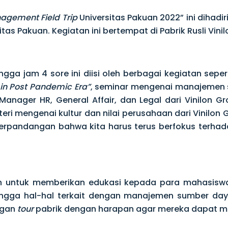
agement Field Trip
Universitas Pakuan 2022” ini dihad
as Pakuan. Kegiatan ini bertempat di Pabrik Rusli Vinil
gga jam 4 sore ini diisi oleh berbagai kegiatan sepe
in Post Pandemic Era”
, seminar mengenai manajemen
 Manager HR, General Affair, dan Legal dari Vinilon G
ri mengenai kultur dan nilai perusahaan dari Vinilo
berpandangan bahwa kita harus terus berfokus terh
an untuk memberikan edukasi kepada para mahasisw
hingga hal-hal terkait dengan manajemen sumber day
ngan
tour
pabrik dengan harapan agar mereka dapat me