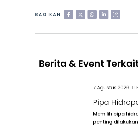
BAGIKAN
Berita & Event Terkai
7 Agustus 2026
|
TI
Pipa Hidrop
Memilih Uku
Memilih pipa hidr
Hidroponik 
penting dilakukan
hidroponik dapat 
Sebab, pengguna