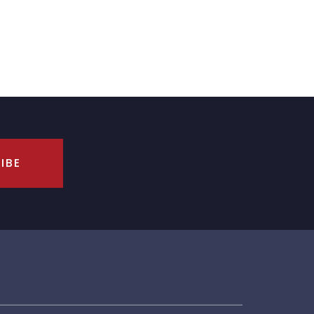
eran penting dalam menjaga aliran
tetap lancar...
IBE