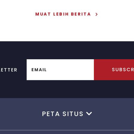
nghambat aliran
berp
MUAT LEBIH BERITA
pipa lebih cepat
air 
SUBSCR
ETTER
EMAIL
PETA SITUS