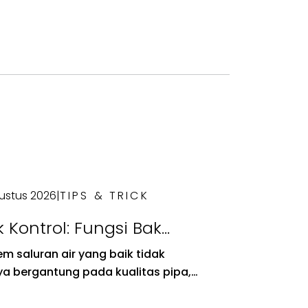
ustus 2026
|
TIPS & TRICK
 Kontrol: Fungsi Bak
ntrol pada Sistem
em saluran air yang baik tidak
uran Air
a bergantung pada kualitas pipa,
api juga pada komponen pendukung
rti bak kontrol. Komponen ini