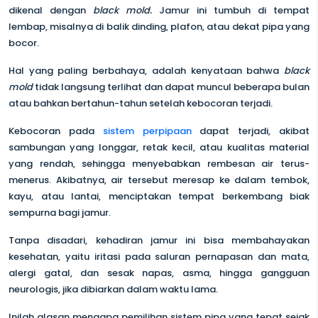
dikenal dengan
black mold.
Jamur ini tumbuh di tempat
lembap, misalnya di balik dinding, plafon, atau dekat pipa yang
bocor.
Hal yang paling berbahaya, adalah kenyataan bahwa
black
mold
tidak langsung terlihat dan dapat muncul beberapa bulan
atau bahkan bertahun-tahun setelah kebocoran terjadi.
Kebocoran pada
sistem perpipaan
dapat terjadi, akibat
sambungan yang longgar, retak kecil, atau kualitas material
yang rendah, sehingga menyebabkan rembesan air terus-
menerus. Akibatnya, air tersebut meresap ke dalam tembok,
kayu, atau lantai, menciptakan tempat berkembang biak
sempurna bagi jamur.
Tanpa disadari, kehadiran jamur ini bisa membahayakan
kesehatan, yaitu iritasi pada saluran pernapasan dan mata,
alergi gatal, dan sesak napas, asma, hingga gangguan
neurologis, jika dibiarkan dalam waktu lama.
Inilah alasan mengapa pemilihan sistem pipa yang tepat sejak