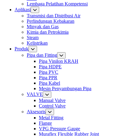
Lembaga Pelatihan Kompetensi
Aplikasi
Transmisi dan Distribusi Air
Perlindungan Kebakaran
Minyak dan Gas
Kimia dan Petrokimia
Steam
Kelistrikan
Produk
Pipa dan Fitting
Pipa Vinilon KRAH
Pipa HDPE
Pipa PVC
Pipa PPR
Pipa Kabel
Mesin Penyambungan Pipa
VALVE
Manual Valve
Control Valve
Aksesoris
Metal Fitting
Flange
VPG Pressure Gauge
Muraflex Flexible Rubber Joint