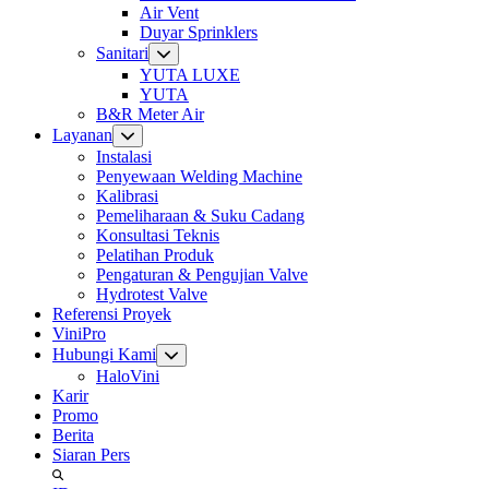
Air Vent
Duyar Sprinklers
Sanitari
YUTA LUXE
YUTA
B&R Meter Air
Layanan
Instalasi
Penyewaan Welding Machine
Kalibrasi
Pemeliharaan & Suku Cadang
Konsultasi Teknis
Pelatihan Produk
Pengaturan & Pengujian Valve
Hydrotest Valve
Referensi Proyek
ViniPro
Hubungi Kami
HaloVini
Karir
Promo
Berita
Siaran Pers