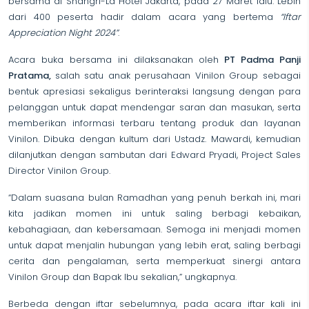
bersama di Shangri-La Hotel Jakarta, pada 27 Maret lalu. Lebih
dari 400 peserta hadir dalam acara yang bertema
“Iftar
Appreciation Night 2024”
.
Acara buka bersama ini dilaksanakan oleh
PT Padma Panji
Pratama,
salah satu anak perusahaan Vinilon Group sebagai
bentuk apresiasi sekaligus berinteraksi langsung dengan para
pelanggan untuk dapat mendengar saran dan masukan, serta
memberikan informasi terbaru tentang produk dan layanan
Vinilon. Dibuka dengan kultum dari Ustadz. Mawardi, kemudian
dilanjutkan dengan sambutan dari Edward Pryadi, Project Sales
Director Vinilon Group.
“Dalam suasana bulan Ramadhan yang penuh berkah ini, mari
kita jadikan momen ini untuk saling berbagi kebaikan,
kebahagiaan, dan kebersamaan. Semoga ini menjadi momen
untuk dapat menjalin hubungan yang lebih erat, saling berbagi
cerita dan pengalaman, serta memperkuat sinergi antara
Vinilon Group dan Bapak Ibu sekalian,” ungkapnya.
Berbeda dengan iftar sebelumnya, pada acara iftar kali ini