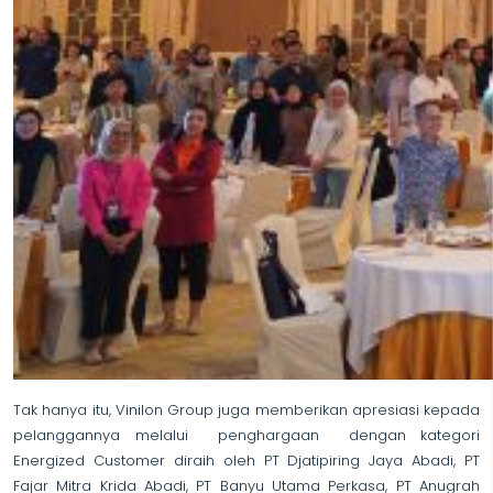
Tak hanya itu, Vinilon Group juga memberikan apresiasi kepada
pelanggannya melalui penghargaan dengan kategori
Energized Customer diraih oleh PT Djatipiring Jaya Abadi, PT
Fajar Mitra Krida Abadi, PT Banyu Utama Perkasa, PT Anugrah