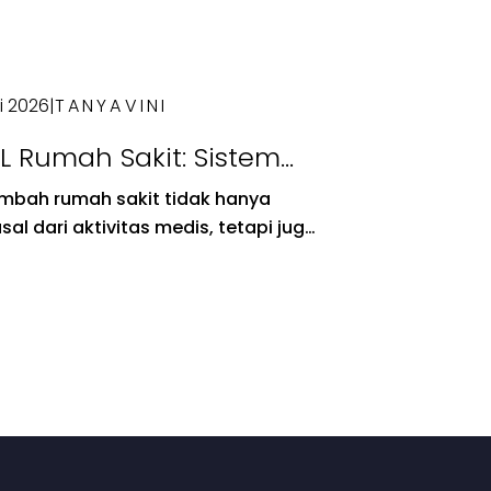
li 2026
|
TANYAVINI
L Rumah Sakit: Sistem
ngolahan Air Limbah
limbah rumah sakit tidak hanya
ng Penting untuk
sal dari aktivitas medis, tetapi juga
sehatan Lingkungan
ratorium, ruang perawatan, hingga
litas penunjang lainnya. Jika tidak
lola dengan baik, limbah tersebut
otensi mencemari lingkungan,...