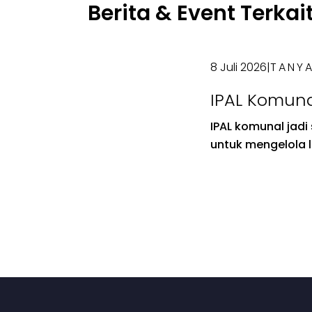
Berita & Event Terkai
8 Juli 2026
|
TANYA
IPAL Komuna
dan Pentin
IPAL komunal jadi 
Pembangun
untuk mengelola 
Pengolahan
secara teratur. 
Bersama
tepat, limbah da
sumber air, meni
sedap, menyebarka