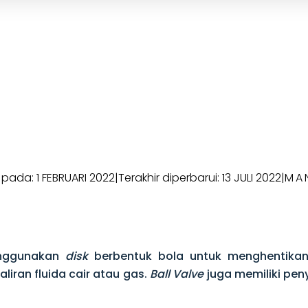
 pada: 1 FEBRUARI 2022
|
Terakhir diperbarui: 13 JULI 2022
|
MA
nggunakan
disk
berbentuk bola untuk menghentikan 
iran fluida cair atau gas.
Ball Valve
juga memiliki pen