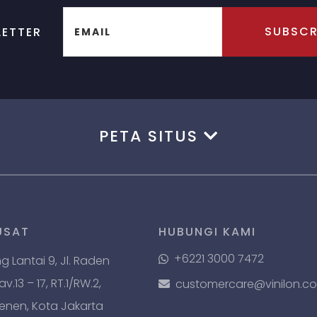
SUBSCR
ETTER
EMAIL
PETA SITUS
USAT
HUBUNGI KAMI
+6221 3000 7472
ng Lantai 9, Jl. Raden
.13 – 17, RT.1/RW.2,
customercare@vinilon.c
Senen, Kota Jakarta