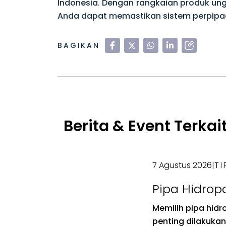
Indonesia. Dengan rangkaian produk un
Anda dapat memastikan sistem perpipaa
BAGIKAN
Berita & Event Terkai
7 Agustus 2026
|
TI
Pipa Hidrop
Memilih Uku
Memilih pipa hidr
Hidroponik 
penting dilakukan