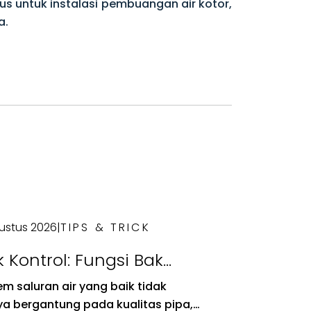
s untuk instalasi pembuangan air kotor,
a.
ustus 2026
|
TIPS & TRICK
 Kontrol: Fungsi Bak
ntrol pada Sistem
em saluran air yang baik tidak
uran Air
a bergantung pada kualitas pipa,