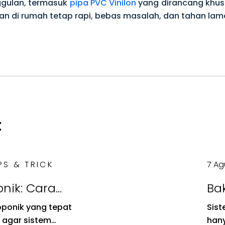
ggulan, termasuk
pipa PVC Vinilon
yang dirancang khusu
n di rumah tetap rapi, bebas masalah, dan tahan lam
t
PS & TRICK
7 Ag
onik: Cara
Bak
ran Pipa
Ko
oponik yang tepat
Sist
yang Tepat
Sal
 agar sistem
hany