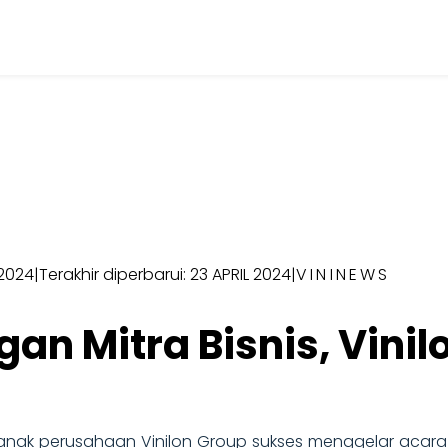
 2024
|
Terakhir diperbarui: 23 APRIL 2024
|
VININEWS
gan Mitra Bisnis, Vini
a
nak perusahaan Vinilon Group sukses menggelar acara 