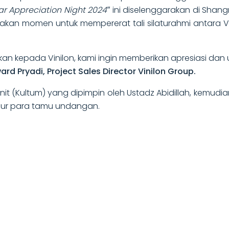
tar Appreciation Night 2024″
ini diselenggarakan di Shang
rupakan momen untuk mempererat tali silaturahmi antar
kan kepada Vinilon, kami ingin memberikan apresiasi d
ard Pryadi, Project Sales Director Vinilon Group.
enit (Kultum) yang dipimpin oleh Ustadz Abidillah, kemud
bur para tamu undangan.