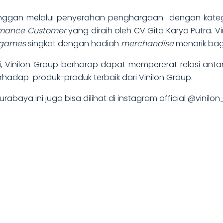
langgan melalui penyerahan penghargaan dengan kate
rmance Customer
yang diraih oleh CV Gita Karya Putra.
games
singkat dengan hadiah
merchandise
menarik bag
i, Vinilon Group berharap dapat mempererat relasi ant
adap produk-produk terbaik dari Vinilon Group.
Surabaya ini juga bisa dilihat di instagram official @vini