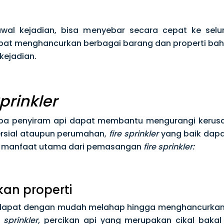
awal kejadian, bisa menyebar secara cepat ke selu
dapat menghancurkan berbagai barang dan properti 
kejadian.
Sprinkler
pa penyiram api dapat membantu mengurangi kerusak
ersial ataupun perumahan,
fire sprinkler
yang baik dapa
apa manfaat utama dari pemasangan
fire sprinkler:
kan properti
rah dapat dengan mudah melahap hingga menghancurka
e sprinkler,
percikan api yang merupakan cikal baka