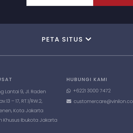
PETA SITUS
USAT
HUBUNGI KAMI
+6221 3000 7472
ng Lantai 9, Jl. Raden
.13 – 17, RT.1/RW.2,
customercare@vinilon.c
Senen, Kota Jakarta
h Khusus Ibukota Jakarta