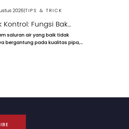
ustus 2026
|
TIPS & TRICK
 Kontrol: Fungsi Bak
ntrol pada Sistem
em saluran air yang baik tidak
uran Air
a bergantung pada kualitas pipa,
api juga pada komponen pendukung
rti bak kontrol. Komponen ini
eran penting dalam menjaga aliran
tetap lancar...
IBE